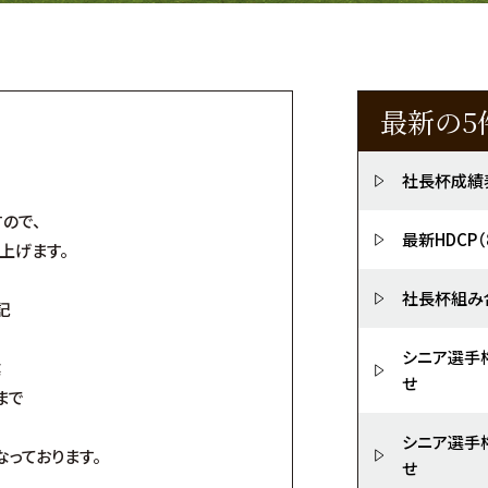
最新の5
社長杯成績
ので、
最新HDCP
上げます。
社長杯組み
記
シニア選手
業
せ
まで
シニア選手
っております。
せ