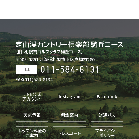
（旧：札幌南ゴルフクラブ駒丘コース）
〒005-0861 北海道札幌市南区真駒内280
011-584-8131
TEL
FAX(011)584-8134
LINE公式
Instagram
Facebook
アカウント
天気予報
料金案内
送迎バス
レッスン料金の
プライバシー
ドレスコード
ご案内
ポリシー