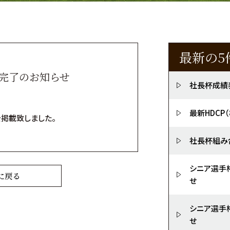
最新の5
載完了のお知らせ
社長杯成績
最新HDCP
を掲載致しました。
社長杯組み
シニア選手
に戻る
せ
シニア選手
せ