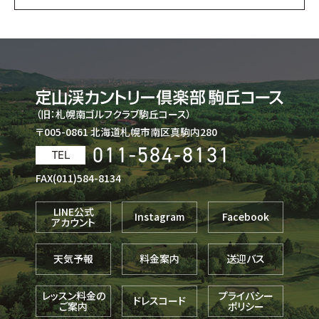
（旧：札幌南ゴルフクラブ駒丘コース）
〒005-0861 北海道札幌市南区真駒内280
011-584-8131
TEL
FAX(011)584-8134
LINE公式
Instagram
Facebook
アカウント
天気予報
料金案内
送迎バス
レッスン料金の
プライバシー
ドレスコード
ご案内
ポリシー