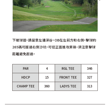
下坡球道。請留意左側水池。可瞄準右側的邊坡下方。在
瞄準正面樹木的略偏右之處。200碼附近是下坡，會增加
本球場距離最短的短洞。沙坑較深且大。左側是水障礙
瞄準正面略偏右之處。第二桿因為是下坡，選擇小1～2號
緩升的上坡球道。可從球道左側進攻。因為第二桿是縱向
下坡球道。請留意左邊深谷。OB在左前方和右側。擊球約
第一桿是微上坡的長洞。OB在右側。可從球道左側進攻。
越過水池的短洞。OB在右側和水池。可瞄準果嶺左側。進
瞄準沙坑的左側。要越過沙坑，擊球至少要有212碼。進攻
右上的第二桿很難打。由於地形是兩層式果嶺，可從旗竿
距離。果嶺是下坡地形，所以一定要控制好擊球距離。請
區。有風的時候建議瞄準右側。
數的球桿也能打到果嶺。但是，要控制好距離避免超過。
長方形的三層果嶺，要確認旗竿位置。請留意後方的快速
265碼可越過右側沙坑。可從正面進攻果嶺，須注意擊球
第二桿可瞄準前方的一棵松樹，但擅長長距離的打者也
攻時要設法避免落入前方和後方的沙坑。請留意果嶺的
時要避免落入果嶺前方的沙坑。在果嶺上推桿時應多加
位置考慮球桿的選擇。
留意果嶺左側水池和前方沙坑。
要注意果嶺右前方的沙坑。
果嶺。
距離避免超過。
有可能2on。
坡度和速度。
注意。
PAR
PAR
PAR
PAR
PAR
5
4
3
4
4
RGL TEE
RGL TEE
RGL TEE
RGL TEE
RGL TEE
515
386
165
410
353
PAR
PAR
PAR
PAR
4
5
3
4
RGL TEE
RGL TEE
RGL TEE
RGL TEE
346
499
186
330
HDCP
HDCP
HDCP
HDCP
HDCP
17
9
1
7
3
FRONT TEE
FRONT TEE
FRONT TEE
FRONT TEE
FRONT TEE
504
373
145
410
321
HDCP
HDCP
HDCP
HDCP
15
13
11
5
FRONT TEE
FRONT TEE
FRONT TEE
FRONT TEE
327
461
159
318
CHAMP TEE
CHAMP TEE
CHAMP TEE
CHAMP TEE
CHAMP TEE
538
420
186
420
371
LADYS TEE
LADYS TEE
LADYS TEE
LADYS TEE
LADYS TEE
427
358
129
308
263
CHAMP TEE
CHAMP TEE
CHAMP TEE
CHAMP TEE
360
518
202
348
LADYS TEE
LADYS TEE
LADYS TEE
LADYS TEE
313
435
136
318