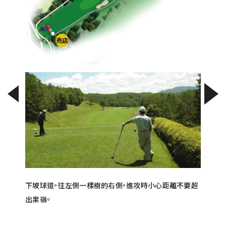
下坡球道。往左側一棵樹的右側。進攻時小心距離不要超
微上坡的短洞。實際距離比目測距離更長。旗竿位於橫向
下坡球道。球道往右傾斜。往右側打容易落入OB。可瞄準
困難的下坡球道。可以挑戰一桿上果嶺的樂趣。請注意左
下坡球道。請留意右前方的OB和右側的水池。第二桿開
下坡球道。在右彎道，右側沙坑的右方鄰接水池，請特別
下坡球道。須根據旗桿位置慎重選擇球桿。瞄準右側很容
微上坡球道。飛越右側沙坑須超過172碼。擊球要注意不
下坡球道。若從沙坑到左側深谷會很難打。第二桿往左傾
出果嶺。
長方形果嶺的左側時，可以選擇大1～2號數的球桿。左右
左側果嶺的中間區域。第二桿為上坡，可瞄準果嶺右側。
側的困難區域和右側的森林。第二桿是左腳低的斜坡，若
始為上坡。果嶺為砲台式果嶺，是兩層式果嶺。要注意旗
注意。左側如果擊球距離過遠會落入OB，Tee Shot是重
易落入沙坑。左右側都有OB。其中，特別要注意容易誤入
要落入左右兩側的山崖。果嶺形狀接近砲台式，面積很
斜，所以建議靠右擊球。順風的時候可以挑戰2on。
側有兩層式果嶺。
因為果嶺是縱向長方形，建議確認旗桿位置。要控制好距
擊球距離超過容易落入OB，請特別注意球桿的選擇。
桿的位置。
點。
的左側OB。
大。果嶺從後方到眼前的速度很快。