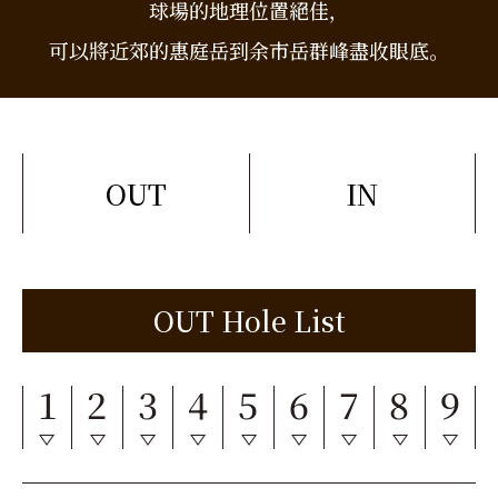
球場的地理位置絕佳，
可以將近郊的惠庭岳到余市岳群峰盡收眼底。
OUT
IN
OUT Hole List
1
2
3
4
5
6
7
8
9